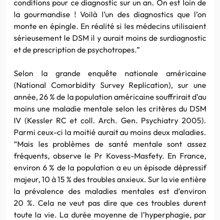
conditions pour ce diagnostic sur un an. On est loin de
la gourmandise ! Voilà l’un des diagnostics que l’on
monte en épingle. En réalité si les médecins utilisaient
sérieusement le
DSM
il y aurait moins de
surdiagnostic
et de prescription de psychotropes.”
Selon la grande enquête nationale américaine
(National
Comorbidity
Survey
Replication
), sur une
année, 26 % de la population américaine souffrirait d’au
moins une maladie mentale selon les critères du
DSM
IV
(
Kessler
RC
et
coll
.
Arch
.
Gen
.
Psychiatry
2005).
Parmi ceux-ci la moitié aurait au moins deux maladies.
“Mais les problèmes de santé mentale sont assez
fréquents, observe le
Pr
Kovess-Masfety
. En France,
environ 6 % de la population a eu un épisode dépressif
majeur, 10 à 15 % des troubles anxieux. Sur la vie entière
la
prévalence
des maladies mentales est d’environ
20 %. Cela ne veut pas dire que ces troubles durent
toute la vie. La durée moyenne de
l’hyperphagie
, par