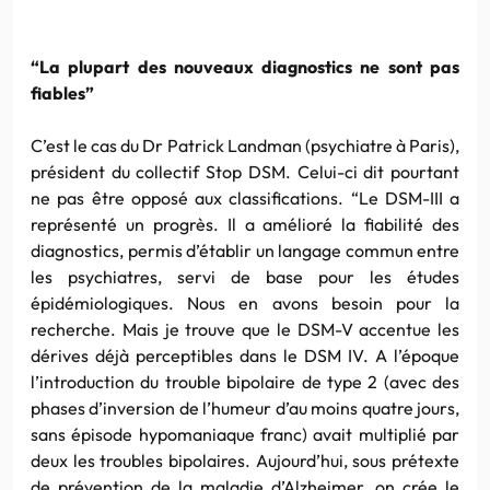
“La
plupart
des nouveaux diagnostics ne sont pas
fiables”
C’est le cas du
Dr
Patrick
Landman
(psychiatre à Paris),
président du collectif Stop
DSM
. Celui-ci dit pourtant
ne pas être opposé aux classifications. “Le
DSM-III
a
représenté un progrès. Il a amélioré la fiabilité des
diagnostics, permis d’établir un langage commun entre
les psychiatres, servi de base pour les études
épidémiologiques
. Nous en avons besoin pour la
recherche. Mais je trouve que le
DSM-V
accentue les
dérives déjà perceptibles dans le DSM
IV
. A l’époque
l’introduction du trouble
bipolaire
de type 2 (avec des
phases d’inversion de l’humeur d’au moins quatre jours,
sans épisode
hypomaniaque
franc) avait multiplié par
deux les troubles
bipolaires
. Aujourd’hui, sous prétexte
de prévention de la maladie
d’Alzheimer
, on crée le