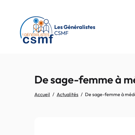
Passer au contenu principal
Les Généralistes
CSMF
De sage-femme à médec
Accueil
Actualités
De sage-femme à médecin