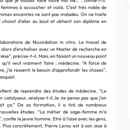
i que je voulais faire toute ma vie…”, confie-t-il.
femmes à accoucher et voilà. C’est très noble de
emmes enceintes ne sont pas malades. On ne traite
 choisit d’aller au bout et obtient son diplôme en
 laboratoire de fécondation in
vitro
. Le travail de
ide alors d’enchaîner avec un
Master
de recherche en
thèse”, précise-t-il. Mais, en faisant un nouveau point
 qu’il veut vraiment faire : médecine. “A force de
e, j’ai ressenti le besoin d’approfondir les choses”,
manquait.
ettent de reprendre des études de médecine. “Le
n catalyseur,
analyse-t-il.Je
ne pense pas que j’en
 fait ça.” De sa formation, il a tiré de nombreux
 nouvelles études. “Le métier de sage-femme m’a
, confie le jeune homme.
Etre
à l’aise avec les gens,
… Plus concrètement, Pierre
Leroy
est à son aise à