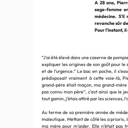
A 28 ans, Pier
sage-femme en 
médecine. S’il 
revanche sûr de 
Pour l’instant, 
“J’ai été élevé dans une caserne de pompie
expliquer les origines de son goût pour le 
et de l’urgence.” Le bac en poche, il s’e
prédisposait vraiment à cette voie-là, P
grand-père était maçon, ma grand-mère
pas connu mon père”, c’est ainsi que le j
tout gamin, j’étais attiré par les sciences, 
Au terme de sa première année de médeci
maïeutique
. Mettant de côté les a
prioris
, 
ma mère pour m’aider. Elle n’était pas t