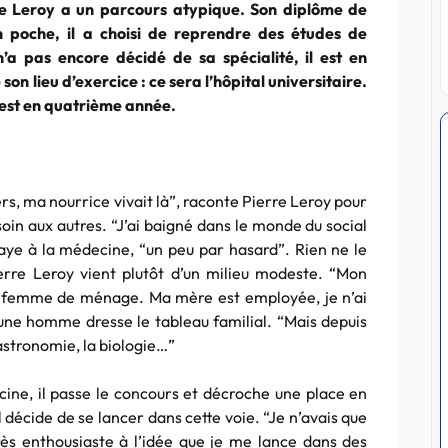
re
Leroy
a un parcours atypique. Son diplôme de
poche, il a choisi de reprendre des études de
n’a pas encore décidé de sa spécialité, il est en
son lieu d’exercice : ce sera l’hôpital universitaire.
il est en quatrième année.
rs, ma nourrice vivait là”, raconte Pierre
Leroy
pour
soin aux autres. “J’ai baigné dans le monde du social
ssaye à la médecine, “un peu par hasard”. Rien ne le
ierre
Leroy
vient plutôt d’un milieu modeste. “Mon
 femme de ménage. Ma mère est employée, je n’ai
eune homme dresse le tableau familial. “Mais depuis
l’astronomie, la biologie…”
ne, il passe le concours et décroche une place en
il décide de se lancer dans cette voie. “Je n’avais que
rès enthousiaste à l’idée que je me lance dans des