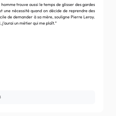
 homme trouve aussi le temps de glisser des gardes
st une nécessité quand on décide de reprendre des
ficile de demander à sa mère, souligne Pierre
Leroy
.
l, j’aurai un métier qui me plaît.”
3