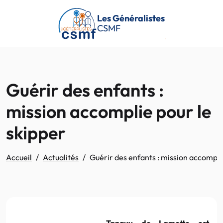
Passer au contenu principal
Les Généralistes
CSMF
Guérir des enfants :
mission accomplie pour le
skipper
Accueil
Actualités
Guérir des enfants : mission accompli
Tanguy
de
Lamotte
est