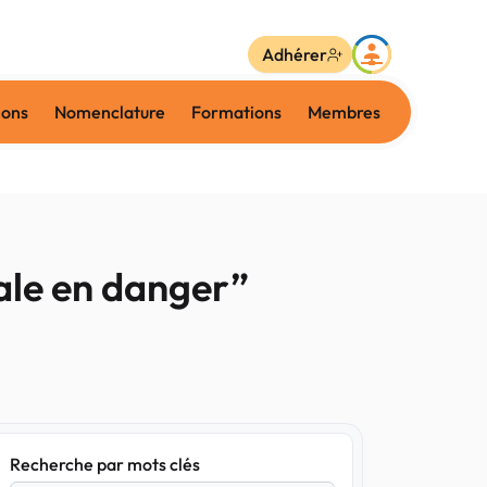
Adhérer
ions
Nomenclature
Formations
Membres
ale en danger”
Recherche par mots clés