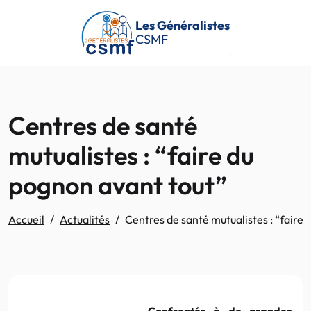
Passer au contenu principal
Les Généralistes
CSMF
Centres de santé
mutualistes : “faire du
pognon avant tout”
Accueil
Actualités
Centres de santé mutualistes : “faire
Confrontés à de grandes