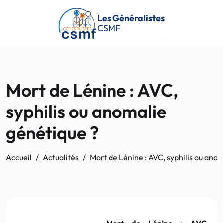
Passer au contenu principal
Les Généralistes
CSMF
Mort de Lénine : AVC,
syphilis ou anomalie
génétique ?
Accueil
Actualités
Mort de Lénine : AVC, syphilis ou ano
Mort de
Lénine
:
AVC
,