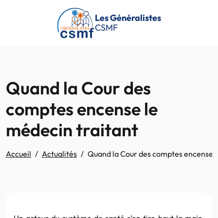
Passer au contenu principal
Les Généralistes
CSMF
Quand la Cour des
comptes encense le
médecin traitant
Accueil
Actualités
Quand la Cour des comptes encense l
Un acteur du système de santé s’en tire haut la main,