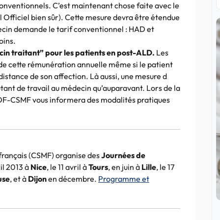
conventionnels. C’est maintenant chose faite avec le
l Officiel bien sûr). Cette mesure devra être étendue
decin demande le tarif conventionnel :
HAD
et
oins.
in traitant” pour les patients en
post-ALD
.
Les
de cette rémunération annuelle même si le patient
à distance de son affection. Là aussi, une mesure d
tant de travail au médecin qu’auparavant. Lors de la
OF-CSMF
vous informera des modalités pratiques
rançais (
CSMF
) organise des
Journées de
ril 2013 à
Nice
, le 11 avril à
Tours
, en juin à
Lille
, le 17
use
, et à
Dijon
en décembre.
Programme et