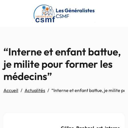
Passer au contenu principal
Les Généralistes
CSMF
“Interne et enfant battue,
je milite pour former les
médecins”
Accueil
Actualités
“Interne et enfant battue, je milite p
Céline Raphael est interne