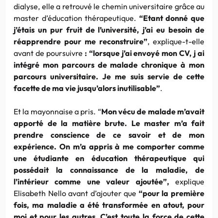
dialyse
, elle a retrouvé le chemin universitaire grâce au
master
d’éducation thérapeutique.
“Etant
donné que
j’étais un pur fruit de l’université, j’ai eu besoin de
réapprendre pour me reconstruire”
, explique-t-elle
avant de poursuivre
:
“lorsque j’ai envoyé mon
CV
, j ai
intégré mon parcours de malade chronique à mon
parcours universitaire. Je me suis servie de cette
facette de ma vie jusqu’alors inutilisable”
.
Et la mayonnaise a pris. “
Mon vécu de malade m’avait
apporté de la matière brute. Le
master
m’a fait
prendre conscience de ce savoir et de mon
expérience. On m’a appris à me comporter comme
une étudiante en éducation thérapeutique qui
possédait la connaissance de la maladie, de
l’intérieur comme une valeur ajoutée”,
explique
Elisabeth
Nello
avant d’ajouter que
“pour la première
fois, ma maladie a été transformée en atout, pour
moi et pour les autres. C’est toute la force de cette