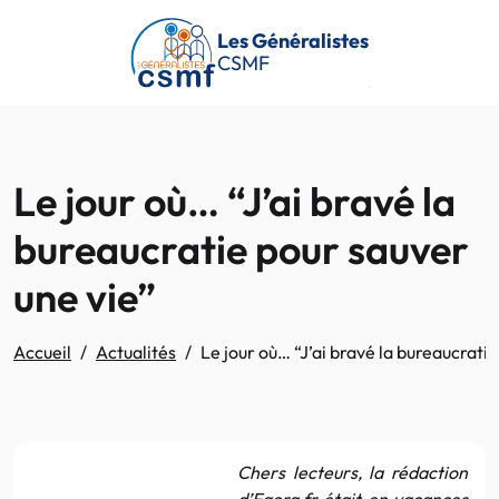
Passer au contenu principal
Les Généralistes
CSMF
Le jour où… “J’ai bravé la
bureaucratie pour sauver
une vie”
Accueil
Actualités
Le jour où… “J’ai bravé la bureaucrati
Chers lecteurs, la rédaction
d’Egora.fr était en vacances