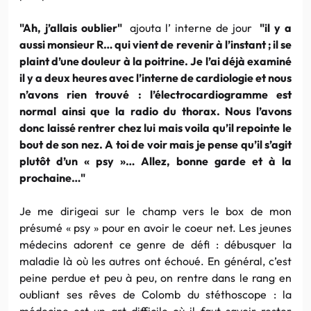
"Ah, j’allais oublier"
ajouta l’ interne de jour
"il y a
aussi monsieur R… qui vient de revenir à l’instant ; il se
plaint d’une douleur à la poitrine. Je l’ai déjà examiné
il y a deux heures avec l’interne de cardiologie et nous
n’avons rien trouvé : l’électrocardiogramme est
normal ainsi que la radio du thorax. Nous l’avons
donc laissé rentrer chez lui mais voila qu’il repointe le
bout de son nez. A toi de voir mais je pense qu’il s’agit
plutôt d’un « psy »… Allez, bonne garde et à la
prochaine…"
Je me dirigeai sur le champ vers le box de mon
présumé « psy » pour en avoir le coeur net. Les jeunes
médecins adorent ce genre de défi : débusquer la
maladie là où les autres ont échoué. En général, c’est
peine perdue et peu à peu, on rentre dans le rang en
oubliant ses rêves de Colomb du stéthoscope : la
médecine est un art difficile où il faut savoir rester