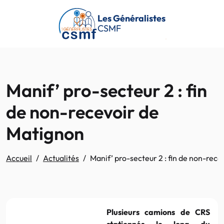
Passer au contenu principal
Les Généralistes
CSMF
Manif’ pro-secteur 2 : fin
de non-recevoir de
Matignon
Accueil
Actualités
Manif’ pro-secteur 2 : fin de non-rec
Plusieurs camions de CRS
stationnés le long du