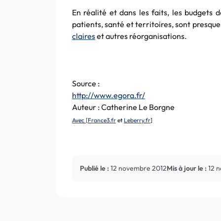
En réalité et dans les faits, les budgets 
patients, santé et territoires, sont presque
claires
et autres réorganisations.
Source :
http://www.egora.fr/
Auteur : Catherine Le Borgne
Avec [
France3.fr
et
Leberry.fr
]
Publié le :
12 novembre 2012
Mis à jour le :
12 