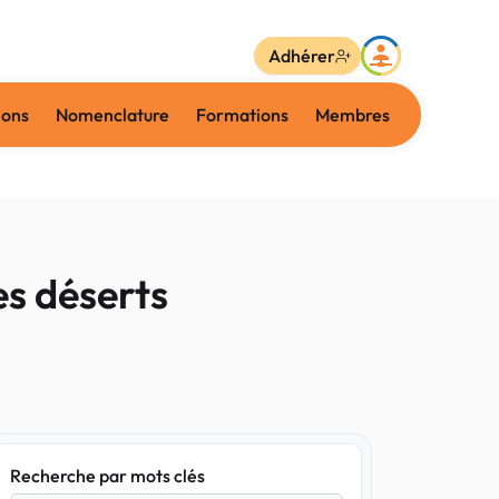
Adhérer
ions
Nomenclature
Formations
Membres
es déserts
Recherche par mots clés