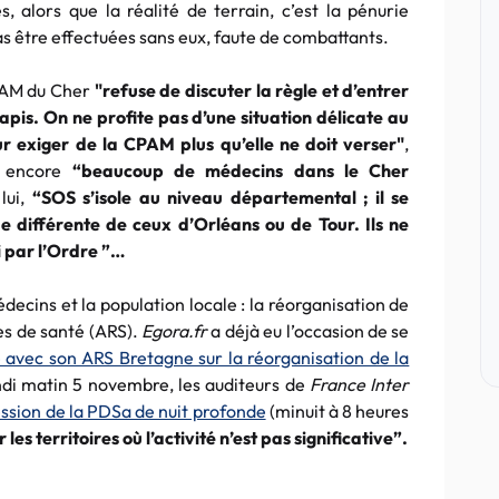
s, alors que la réalité de terrain, c’est la pénurie
pas être effectuées sans eux, faute de combattants.
CPAM du Cher
"refuse de discuter la règle et d’entrer
is. On ne profite pas d’une situation délicate au
 exiger de la CPAM plus qu’elle ne doit verser"
,
 a encore
“beaucoup de médecins dans le Cher
ui,
“SOS s’isole au niveau départemental ; il se
e différente de ceux d’Orléans ou de Tour. Ils ne
i par l’Ordre ”…
decins et la population locale : la réorganisation de
les de santé (ARS).
Egora.fr
a déjà eu l’occasion de se
lle avec son ARS Bretagne sur la réorganisation de la
ndi matin 5 novembre, les auditeurs de
France Inter
ession de la PDSa de nuit profonde
(minuit à 8 heures
r les territoires où l’activité n’est pas significative”.