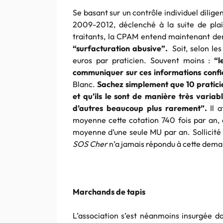
Se basant sur un contrôle individuel dilige
2009-2012, déclenché à la suite de plai
traitants, la CPAM entend maintenant d
“surfacturation abusive”.
Soit, selon les
euros par praticien. Souvent moins :
“l
communiquer sur ces informations confi
Blanc.
Sachez simplement que 10 praticie
et qu’ils le sont de manière très varia
d’autres beaucoup plus rarement”.
Il a
moyenne cette cotation 740 fois par an, q
moyenne d’une seule MU par an. Sollicité 
SOS Cher
n’a jamais répondu à cette dem
Marchands de tapis
L’association s’est néanmoins insurgée da