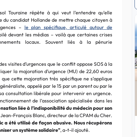
ol Touraine répète à qui veut l’entendre qu’elle
se du candidat Hollande de mettre chaque citoyen à
urgences –
le plan spécifique, articulé autour de
oilé devant les médias – voilà que certaines crises
onnements locaux. Souvent liés à la pénurie
 des visites d’urgences que le conflit oppose SOS à la
liquer la majoration d’urgence (MU) de 22,60 euros
 que cette majoration très spécifique ne s’applique
généraliste, appelé par le 15 par un parent ou par le
sa consultation libérale pour intervenir en urgence.
ctionnement de l’association spécialisée dans les
nsation liée à
l’indisponibilité du médecin pour son
 Jean-François Blanc, directeur de la CPAM du Cher.
lic a été utilisé de façon abusive. Nous récupérons
nniser un système solidaire"
, a-t-il ajouté.