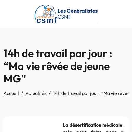
Passer au contenu principal
Les Généralistes
CSMF
14h de travail par jour :
“Ma vie rêvée de jeune
MG”
Accueil
Actualités
14h de travail par jour : “Ma vie rêvé
La désertification médicale,
cela peut faire peur à