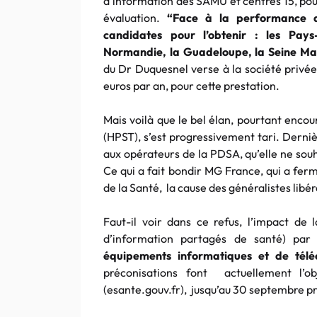
d’information des SAMU et centres 15, pour 
évaluation.
“Face à la performance de
candidates pour l’obtenir : les Pay
Normandie, la Guadeloupe, la Seine M
du Dr Duquesnel verse à la société privée
euros par an, pour cette prestation.
Mais voilà que le bel élan, pourtant encour
(HPST), s’est progressivement tari. Dern
aux opérateurs de la PDSA, qu’elle ne souh
Ce qui a fait bondir MG France, qui a fer
de la Santé, la cause des généralistes libér
Faut-il voir dans ce refus, l’impact de
d’information partagés de santé) pa
équipements informatiques et de tél
préconisations font actuellement l’ob
(esante.gouv.fr), jusqu’au 30 septembre p