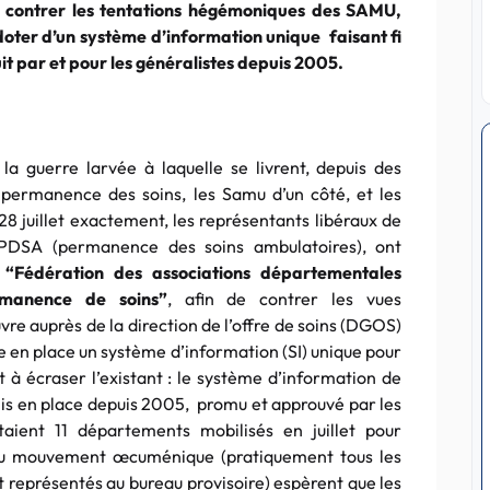
r contrer les tentations hégémoniques des SAMU,
doter d’un système d’information unique faisant fi
ruit par et pour les généralistes depuis 2005.
 la guerre larvée à laquelle se livrent, depuis des
a permanence des soins, les Samu d’un côté, et les
 28 juillet exactement, les représentants libéraux de
 PDSA (permanence des soins ambulatoires), ont
e
“Fédération des associations départementales
rmanence de soins”
, afin de contrer les vues
 auprès de la direction de l’offre de soins (DGOS)
te en place un système d’information (SI) unique pour
t à écraser l’existant : le système d’information de
s en place depuis 2005, promu et approuvé par les
taient 11 départements mobilisés en juillet pour
 du mouvement œcuménique (pratiquement tous les
t représentés au bureau provisoire) espèrent que les