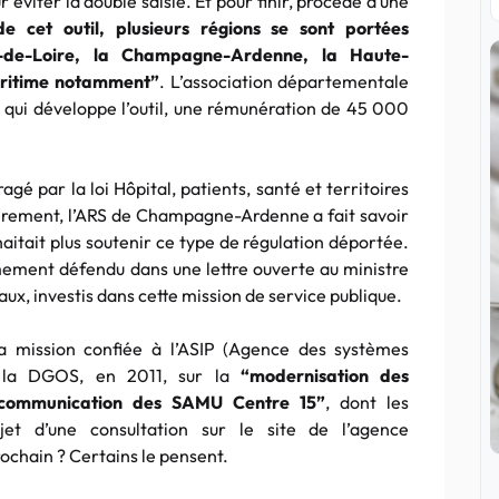
éviter la double saisie. Et pour finir, procède à une
 cet outil, plusieurs régions se sont portées
s-de-Loire, la Champagne-Ardenne, la Haute-
aritime notamment”
. L’association départementale
 qui développe l’outil, une rémunération de 45 000
agé par la loi Hôpital, patients, santé et territoires
ièrement, l’ARS de Champagne-Ardenne a fait savoir
aitait plus soutenir ce type de régulation déportée.
mement défendu dans une lettre ouverte au ministre
aux, investis dans cette mission de service publique.
 la mission confiée à l’ASIP (Agence des systèmes
r la DGOS, en 2011, sur la
“modernisation des
écommunication des SAMU Centre 15”
, dont les
jet d’une consultation sur le site de l’agence
rochain ? Certains le pensent.