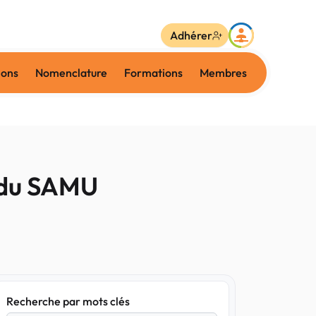
Adhérer
ions
Nomenclature
Formations
Membres
e du SAMU
Recherche par mots clés