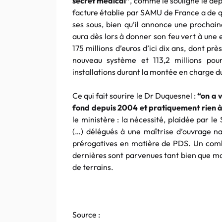
secret médical”
, comme le souligne le dép
facture établie par SAMU de France a de q
ses sous, bien qu’il annonce une prochai
aura dès lors à donner son feu vert à une e
175 millions d’euros d’ici dix ans, dont pr
nouveau système et 113,2 millions pour
installations durant la montée en charge 
Ce qui fait sourire le Dr Duquesnel :
“on a 
fond depuis 2004 et pratiquement rien à 
le ministère : la nécessité, plaidée par l
(…) délégués à une maîtrise d’ouvrage na
prérogatives en matière de PDS. Un combl
dernières sont parvenues tant bien que ma
de terrains.
Source :