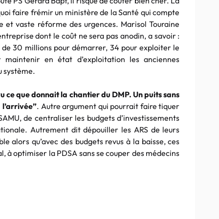
uté PS Gérard Bapt, il risque de couter bien cher. La
uoi faire frémir un ministère de la Santé qui compte
ne et vaste réforme des urgences. Marisol Touraine
ntreprise dont le coût ne sera pas anodin, a savoir :
ès de 30 millions pour démarrer, 34 pour exploiter le
 maintenir en état d’exploitation les anciennes
du système.
vu ce que donnait la chantier du DMP. Un puits sans
l’arrivée”
. Autre argument qui pourrait faire tiquer
e SAMU, de centraliser les budgets d’investissements
tionale. Autrement dit dépouiller les ARS de leurs
e alors qu’avec des budgets revus à la baisse, ces
l, à optimiser la PDSA sans se couper des médecins