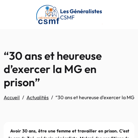
Passer au contenu principal
Les Généralistes
CSMF
“30 ans et heureuse
d’exercer la MG en
prison”
Accueil
Actualités
“30 ans et heureuse d’exercer la MG e
Avoir 30 ans, être une femme et travailler en prison. C’est