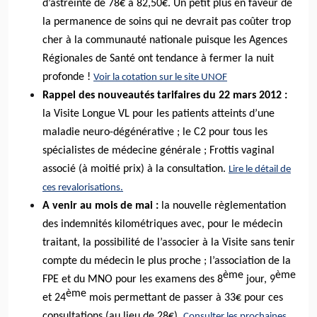
d’astreinte de 78€ à 82,50€. Un petit plus en faveur de
la permanence de soins qui ne devrait pas coûter trop
cher à la communauté nationale puisque les Agences
Régionales de Santé ont tendance à fermer la nuit
profonde !
Voir la cotation sur le site UNOF
Rappel des nouveautés tarifaires du 22 mars 2012 :
la Visite Longue VL pour les patients atteints d’une
maladie neuro-dégénérative ; le C2 pour tous les
spécialistes de médecine générale ; Frottis vaginal
associé (à moitié prix) à la consultation.
Lire le détail de
ces revalorisations.
A venir au mois de mai :
la nouvelle règlementation
des indemnités kilométriques avec, pour le médecin
traitant, la possibilité de l’associer à la Visite sans tenir
compte du médecin le plus proche ; l’association de la
ème
ème
FPE et du MNO pour les examens des 8
jour, 9
ème
et 24
mois permettant de passer à 33€ pour ces
consultations (au lieu de 28€).
Consulter les prochaines