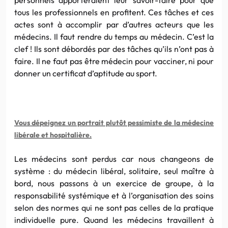
tous les professionnels en profitent. Ces tâches et ces
actes sont à accomplir par d’
au
tres acteurs que les
mé
de
cins. Il f
au
t rendre du temps
au
mé
de
cin. C’est
la
clef ! Ils sont débordés par
de
s tâches qu’ils n’ont pas à
faire. Il ne f
au
t pas être mé
de
cin pour vacciner, ni pour
donner un certificat d’aptitu
de
au
sport.
Vous dépeignez un portrait plutôt pessimiste
de
la
mé
de
cine
libérale et hospitalière.
Les mé
de
cins sont perdus car nous changeons
de
système : du mé
de
cin libéral, solitaire, seul maître à
bord, nous passons à un exercice
de
groupe, à
la
responsabilité systémique et à l’organisation
de
s soins
selon
de
s normes qui ne sont pas celles
de
la
pratique
individuelle pure. Quand les mé
de
cins travaillent à