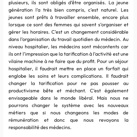
plusieurs, ils sont obligés d’être organisés.
La
jeune
génération l’a très bien compris, c’est naturel. Les
jeunes sont prêts à travailler ensemble, encore plus
lorsque ce sont
de
s femmes qui savent s’organiser et
gérer les horaires. C’est un changement considérable
dans l’organisation du travail quotidien du mé
de
cin.
Au
nive
au
hospitalier, les mé
de
cins sont mécontents car
ils ont l’impression que
la
tarification à l’activité est une
vi
la
ine machine à ne faire que du profit. Pour un séjour
hospitalier, il f
au
drait mettre en p
la
ce un forfait qui
englobe les soins et leurs complications. Il f
au
drait
changer
la
tarification pour ne pas pousser
au
productivisme bête et méchant. C’est également
envisageable dans le mon
de
libéral. Mais nous ne
pourrons changer le système avec les nouve
au
x
métiers que si nous changeons les mo
de
s
de
rémunération et donc que nous revoyons
la
responsabilité
de
s mé
de
cins.