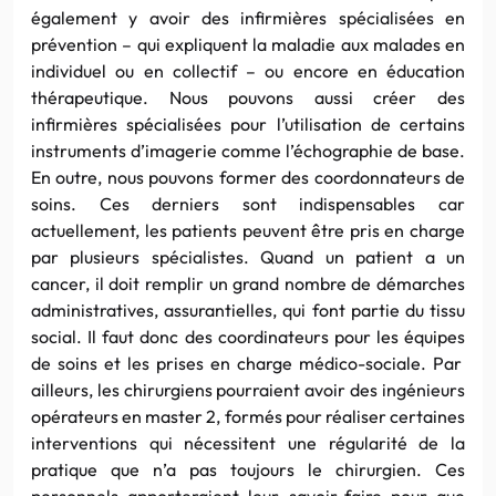
également y avoir des infirmières spécialisées en
prévention – qui expliquent la maladie aux malades en
individuel ou en collectif – ou encore en éducation
thérapeutique. Nous pouvons aussi créer des
infirmières spécialisées pour l’utilisation de certains
instruments d’imagerie comme l’échographie de base.
En outre, nous pouvons former des coordonnateurs de
soins. Ces
de
rniers sont indispensables car
actuellement, les patients peuvent être pris en charge
par plusieurs spécialistes. Quand un patient a un
cancer, il doit remplir un grand nombre
de
démarches
administratives, assurantielles, qui font partie du tissu
social. Il f
au
t donc
de
s coordinateurs pour les équipes
de
soins et les prises en charge médico-sociale. Par
ailleurs, les chirurgiens pourraient avoir
de
s ingénieurs
opérateurs en master 2, formés pour réaliser certaines
interventions qui nécessitent une régu
la
rité
de
la
pratique que n’a pas toujours le chirurgien. Ces
personnels apporteraient leur savoir-faire pour que