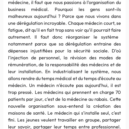
mé
de
cine, il f
au
t que nous passions à l’organisation du
business médical. Pourquoi les gens sont-ils
malheureux
au
jourd’hui ? Parce que nous vivons dans
une dérégu
la
tion incroyable. Chaque mé
de
cin court, se
fatigue, dit qu’il en fait trop sans voir qu’il pourrait faire
au
trement. Il f
au
t donc réorganiser le système
notamment parce que sa dérégu
la
tion entraine
de
s
dépenses injustifiées pour
la
sécurité sociale. D’où
l’injection
de
personnel,
la
révision
de
s mo
de
s
de
rémunération,
de
la
responsabilité
de
s mé
de
cins et
de
leur instal
la
tion. En industrialisant le système, nous
allons rendre du temps médical et du temps d’écoute
au
mé
de
cin. Un mé
de
cin n’écoute pas
au
jourd’hui, il est
trop pressé. Les mé
de
cins qui prennent en charge 70
patients par jour, c’est
de la médecine au rabais. Cette
nouvelle organisation sous-entend la création des
maisons de santé. Le médecin qui s’installe seul, c’est
fini. Les jeunes veulent travailler en groupe, partager
leur savoir, partager leur temps entre professionnel.