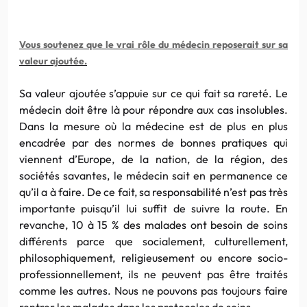
Vous soutenez que le vrai rôle du mé
de
cin reposerait sur sa
valeur ajoutée.
Sa valeur ajoutée s’appuie sur ce qui fait sa rareté. Le
mé
de
cin doit être là pour répondre
au
x cas insolubles.
Dans
la
mesure où
la
mé
de
cine est
de
plus en plus
encadrée par
de
s normes
de
bonnes pratiques qui
viennent d’Europe,
de
la
nation,
de
la
région,
de
s
sociétés savantes, le mé
de
cin sait en permanence ce
qu’il a à faire.
De
ce fait, sa responsabilité n’est pas très
importante puisqu’il lui suffit
de
suivre
la
route. En
revanche, 10 à 15 %
de
s ma
la
de
s ont besoin
de
soins
différents parce que socialement, culturellement,
philosophiquement, religieusement ou encore socio-
professionnellement, ils ne peuvent pas être traités
comme les
au
tres. Nous ne pouvons pas toujours faire
rentrer les ma
la
de
s dans les protocoles
de
soins.