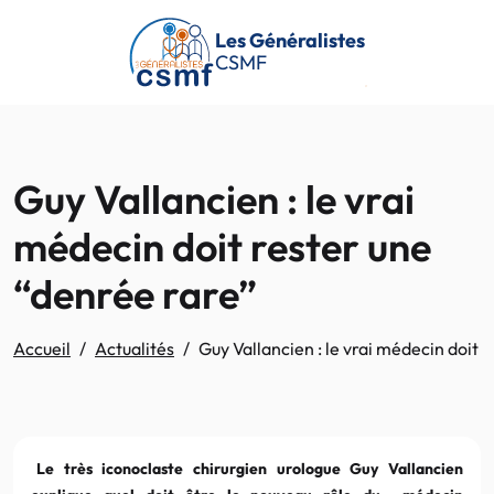
Passer au contenu principal
Les Généralistes
CSMF
Guy Vallancien : le vrai
médecin doit rester une
“denrée rare”
Accueil
Actualités
Guy Vallancien : le vrai médecin doit 
Le très iconoclaste chirurgien urologue Guy Vallancien