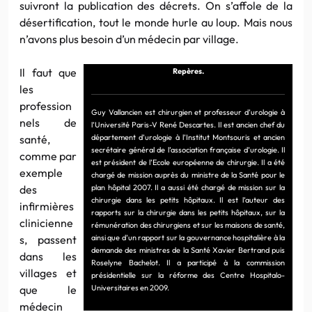
suivront la publication des décrets. On s’affole de la
désertification, tout le monde hurle au loup. Mais nous
n’avons plus besoin d’un médecin par village.
Il faut que
Repères.
les
profession
Guy Vallancien est chirurgien et professeur d’urologie à
nels de
l’Université Paris-V René Descartes. Il est ancien chef du
santé,
département d’urologie à l’Institut Montsouris et ancien
secrétaire général de l’association française d’urologie. Il
comme par
est président de l’Ecole européenne de chirurgie. Il a été
exemple
chargé de mission auprès du ministre de la Santé pour le
des
plan hôpital 2007. Il a aussi été chargé de mission sur la
chirurgie dans les petits hôpitaux. Il est l’auteur des
infirmières
rapports sur la chirurgie dans les petits hôpitaux, sur la
clinicienne
rémunération des chirurgiens et sur les maisons de santé,
s, passent
ainsi que d’un rapport sur la gouvernance hospitalière à la
demande des ministres de la Santé Xavier Bertrand puis
dans les
Roselyne Bachelot. Il a participé à la commission
villages et
présidentielle sur la réforme des Centre Hospitalo-
que le
Universitaires en 2009.
médecin