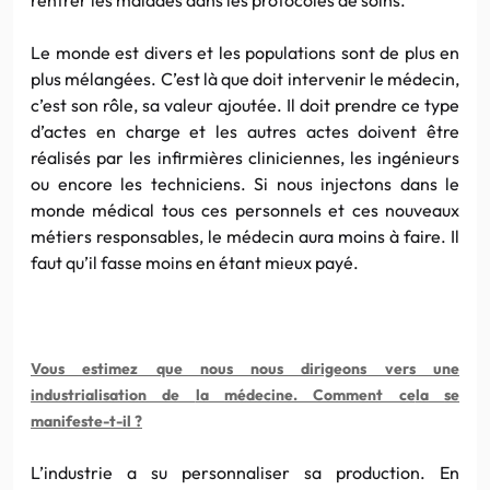
Le mon
de
est divers et les popu
la
tions sont
de
plus en
plus mé
la
ngées. C’est là que doit intervenir le mé
de
cin,
c’est son rôle, sa valeur ajoutée. Il doit prendre ce type
d’actes en charge et les
au
tres actes doivent être
réalisés par les infirmières cliniciennes, les ingénieurs
ou encore les techniciens. Si nous injectons dans le
mon
de
médical tous ces personnels et ces nouve
au
x
métiers responsables, le mé
de
cin
au
ra moins à faire. Il
f
au
t qu’il fasse moins en étant mieux payé.
Vous estimez que nous nous dirigeons vers une
industrialisation
de
la
mé
de
cine. Comment ce
la
se
manifeste-t-il ?
L’industrie a su personnaliser sa production. En