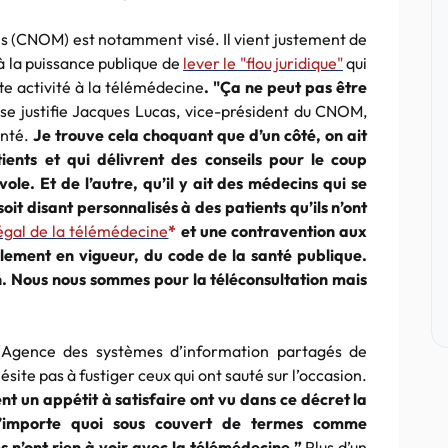
ns (CNOM) est notamment visé. Il vient justement de
à la puissance publique de
lever le "flou juridique"
qui
tte activité à la télémédecine
. "Ça ne peut pas être
,
se justifie Jacques Lucas, vice-président du CNOM,
anté.
Je trouve cela choquant que d’un côté, on ait
ients et qui délivrent des conseils pour le coup
e. Et de l’autre, qu’il y ait des médecins qui se
oit disant personnalisés à des patients qu’ils n’ont
légal de la télémédecine
*
et une contravention aux
ellement en vigueur, du code de la santé publique.
ion. Nous nous sommes pour la téléconsultation mais
p (Agence des systèmes d’information partagés de
 n’hésite pas à fustiger ceux qui ont sauté sur l’occasion.
t un appétit à satisfaire ont vu dans ce décret la
 n’importe quoi sous couvert de termes comme
es n’ont rien à voir avec la télémédecine.”
Plus d’un