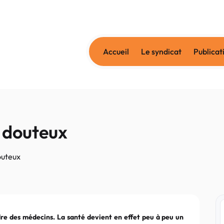
Accueil
Le syndicat
Publicat
e douteux
outeux
rdre des médecins. La santé devient en effet peu à peu un