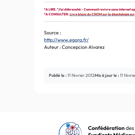
*A LIRE. "J’ai débranché – Comment revivre sans internet a
*A CONSULTER.
Livre blanc du CNOM sur la déontologie sur
Source :
http://www.egora.fr/
Auteur : Concepcion Alvarez
Publié le :
11 février 2012
Mis à jour le :
11 févri