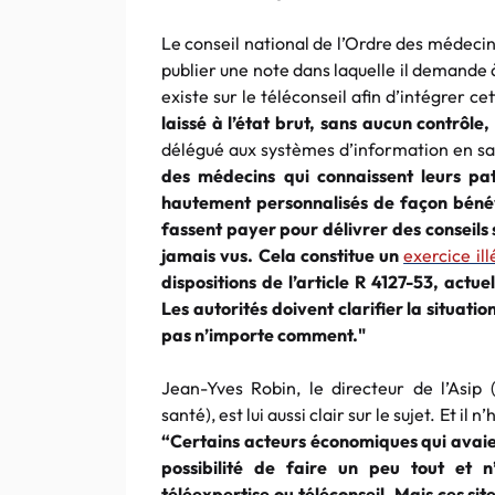
Le conseil national de l’Ordre des médeci
publier une note dans laquelle il demande 
existe sur le téléconseil afin d’intégrer ce
laissé à l’état brut, sans aucun contrôle
délégué aux systèmes d’information en s
des médecins qui connaissent leurs pat
hautement personnalisés de façon bénévol
fassent payer pour délivrer des conseils s
jamais vus. Cela constitue un
exercice il
dispositions de l’article R 4127-53, actu
Les autorités doivent clarifier la situat
pas n’importe comment."
Jean-Yves Robin, le directeur de l’Asi
santé), est lui aussi clair sur le sujet. Et il
“Certains acteurs économiques qui avaien
possibilité de faire un peu tout et
téléexpertise ou téléconseil. Mais ces sit