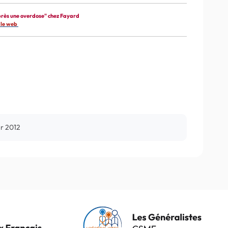
près une overdose" chez Fayard
 le web
er 2012