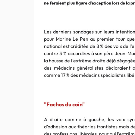
ne feraient plus figure d’exception lors de la p
Les derniers sondages sur leurs intention
pour Marine Le Pen au premier tour que 
national est créditée de 8 % des voix de l
contre 3 % accordées à son père Jean-Mar
la hausse de l’extrême droite déjà dégagé
des médecins généralistes déclaraient a
comme 17 % des médecins spécialistes libé
"Fachos du coin"
A droite comme à gauche, les voix syndi
d’adhésion aux théories frontistes mais 
des professions libérales, pour qui l’extr