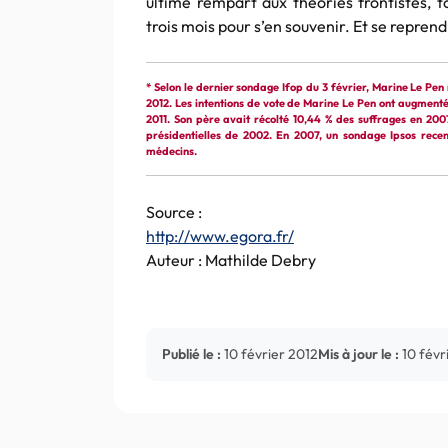
ultime rempart aux théories frontistes, t
trois mois pour s’en souvenir. Et se reprendr
* Selon le dernier sondage Ifop du 3 février, Marine Le Pen 
2012. Les intentions de vote de Marine Le Pen ont augmenté d
2011. Son père avait récolté 10,44 % des suffrages en 2007
présidentielles de 2002. En 2007, un sondage Ipsos rece
médecins.
Source :
http://www.egora.fr/
Auteur : Mathilde Debry
Publié le :
10 février 2012
Mis à jour le :
10 févr