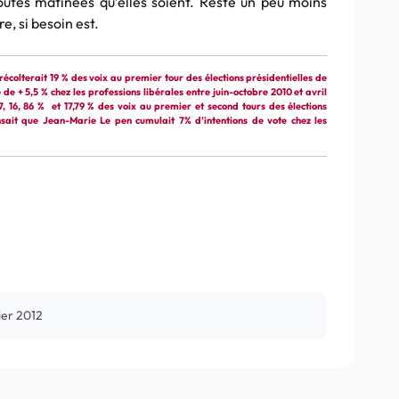
outes matinées qu’elles soient. Reste un peu moins
e, si besoin est.
récolterait 19 % des voix au premier tour des élections présidentielles de
e + 5,5 % chez les professions libérales entre juin-octobre 2010 et avril
, 16, 86 % et 17,79 % des voix au premier et second tours des élections
nsait que Jean-Marie Le pen cumulait 7% d’intentions de vote chez les
ier 2012