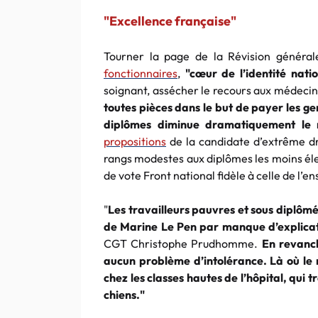
"Excellence française"
Tourner la page de la Révision général
fonctionnaires
,
"cœur de l’identité nati
soignant, assécher le recours aux médeci
toutes pièces dans le but de payer les ge
diplômes diminue dramatiquement le ni
propositions
de la candidate d’extrême dro
rangs modestes aux diplômes les moins élev
de vote Front national fidèle à celle de l’e
"
Les travailleurs pauvres et sous diplômés
de Marine Le Pen par manque d’explicat
CGT Christophe Prudhomme.
En revanche
aucun problème d’intolérance. Là où le r
chez les classes hautes de l’hôpital, qui t
chiens."