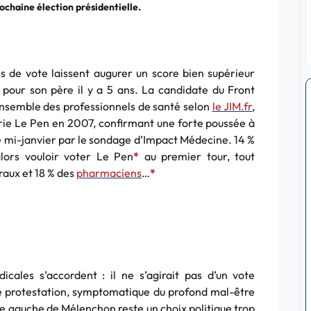
rochaine élection présidentielle.
s de vote laissent augurer un score bien supérieur
pour son père il y a 5 ans. La candidate du Front
’ensemble des professionnels de santé selon
le JIM.fr
,
ie Le Pen en 2007, confirmant une forte poussée à
e mi-janvier par le sondage d’Impact Médecine. 14 %
lors vouloir voter Le Pen
*
au premier tour, tout
raux et 18 % des
pharmaciens
…
*
cales s’accordent : il ne s’agirait pas d’un vote
de protestation, symptomatique du profond mal-être
ême gauche de Mélenchon reste un choix politique trop