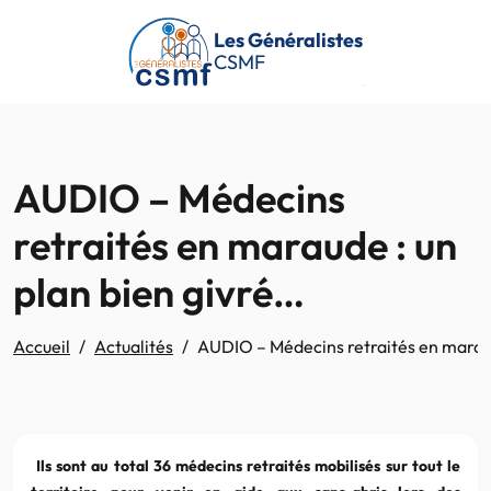
Passer au contenu principal
Les Généralistes
CSMF
AUDIO – Médecins
retraités en maraude : un
plan bien givré…
Accueil
Actualités
AUDIO – Médecins retraités en maraud
Ils sont au total 36 médecins retraités mobilisés sur tout le