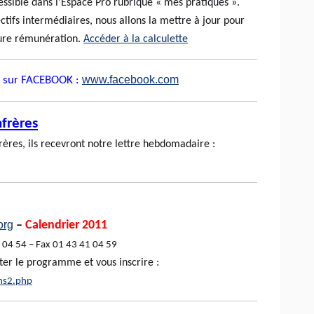
cessible dans l’Espace Pro rubrique « mes pratiques ».
ctifs intermédiaires, nous allons la mettre à jour pour
uture rémunération.
Accéder à la calculette
www.facebook.com
F sur FACEBOOK :
nfrères
rères, ils recevront notre lettre hebdomadaire :
org
–
Calendrier 2011
1 04 54 – Fax 01 43 41 04 59
ter le programme et vous inscrire :
ns2.php