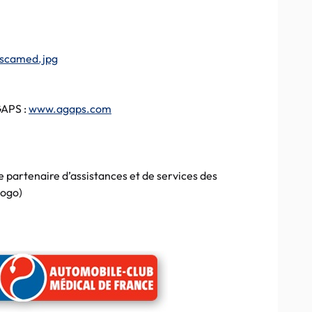
GAPS
:
www.agaps.com
le partenaire d’assistances et de services des
logo
)