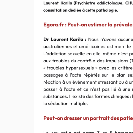
Laurent Karila (Psychiatre addictologue, CHU
consultation dédiée à cette pathologie.
Egora.fr : Peut-on estimer la prévale
Dr Laurent Karila :
Nous n’avons aucun
australiennes et américaines estiment le 
L’addiction sexuelle en elle-même n’est p
aux troubles du contrôle des impulsions (
« troubles hypersexuels » avec les critè
passages à l’acte répétés sur le plan se
réaction à un événement stressant ou à u
passer à l’acte et ce n’est pas lié à un
substances. Il existe des formes cliniques
la séduction multiple.
Peut-on dresser un portrait des patie
Le sex ratio est entre 3 et 5 hommes