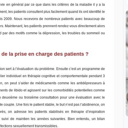
la vie en général par ce que dans les critères de la maladie il y a la
nt, les patients consultent plus facilement quand ils ont identifié le
puis 2009. Nous recevons de nombreux patients avec beaucoup de
s. Maintenant, les patients prennent rendez-vous directement alors
ord par des motifs comme la dépression, les troubles du sommeil ou
de la prise en charge des patients ?
ion sert à l’évaluation du problème. Ensuite c’est un programme de
lier individuel en thérapie cognitive et comportementale pendant 3
tion, on peut s’aider de médicaments comme les antidépresseurs à
ments de libido et agissent sur les comorbidités potentielles comme
en deuxième ou troisième consultation pour une évaluation avec le
 couple. Une fois le patient stable, le but n’est pas l’abstinence, on
rès, on adresse les patients stabilisés en thérapie d’inspiration
un suivi de maintien les années suivantes. Bien entendu, un bilan
infections sexuellement transmissibles.