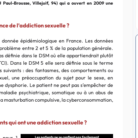
 Paul-Brousse, Villejuif, 94) qui a ouvert en 2009 une
nce de l’addiction sexuelle ?
e donnée épidémiologique en France. Les données
problème entre 2 et 5 % de la population générale.
as définie dans le DSM où elle appartiendrait plutôt
TCI). Dans le DSM 5 elle sera définie sous le terme
res suivants : des fantasmes, des comportements ou
xuel, une préoccupation du sujet pour le sexe, en
ne dysphorie. Le patient ne peut pas s’empêcher de
e maladie psychiatrique, somatique ou à un abus de
 : la masturbation compulsive, la cyberconsommation,
nts qui ont une addiction sexuelle ?
 pour 1
Les patients ne se confient pas facilement