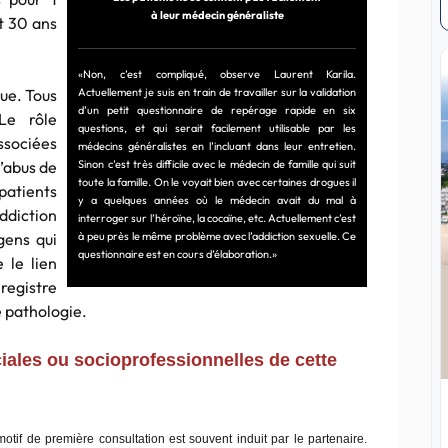
à leur médecin généraliste
t 30 ans
«Non, c’est compliqué, observe Laurent Karila.
ue. Tous
Actuellement je suis en train de travailler sur la validation
d’un petit questionnaire de repérage rapide en six
Le rôle
questions, et qui serait facilement utilisable par les
ssociées
médecins généralistes en l’incluant dans leur entretien.
l’abus de
Sinon c’est très difficile avec le médecin de famille qui suit
toute la famille. On le voyait bien avec certaines drogues il
patients
y a quelques années où le médecin avait du mal à
ddiction
interroger sur l’héroïne, la cocaïne, etc. Actuellement c’est
gens qui
à peu près le même problème avec l’addiction sexuelle. Ce
questionnaire est en cours d’élaboration.»
 le lien
 registre
e pathologie.
ales ou socioprofessionnelles de cette
motif de première consultation est souvent induit par le partenaire.