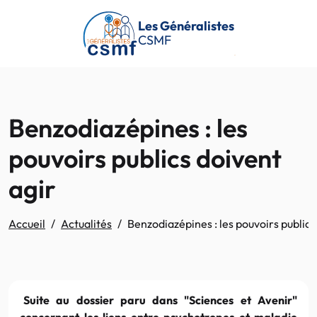
Passer au contenu principal
Les Généralistes
CSMF
Benzodiazépines : les
pouvoirs publics doivent
agir
Accueil
Actualités
Benzodiazépines : les pouvoirs publics
Suite au dossier paru dans "Sciences et Avenir"
concernant les liens entre psychotropes et maladie