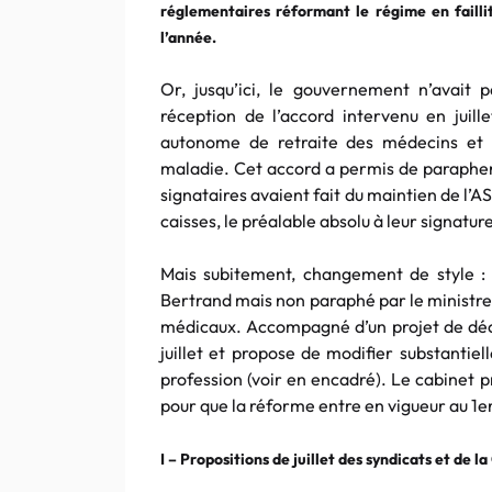
réglementaires réformant le régime en failli
l’année.
Or, jusqu’ici, le gouvernement n’avait 
réception de l’accord intervenu en juill
autonome de retraite des médecins et la
maladie. Cet accord a permis de parapher 
signataires avaient fait du maintien de l’
caisses, le préalable absolu à leur signatur
Mais subitement, changement de style : 
Bertrand mais non paraphé par le ministre 
médicaux. Accompagné d’un projet de décre
juillet et propose de modifier substantie
profession (voir en encadré). Le cabinet p
pour que la réforme entre en vigueur au 1er
I – Propositions de juillet des syndicats et de la