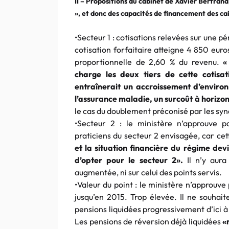
II – Propositions du cabinet de Xavier Bertrand
», et donc des capacités de financement des ca
•Secteur 1 : cotisations relevées sur une p
cotisation forfaitaire atteigne 4 850 euro
proportionnelle de 2,60 % du revenu.
«
charge les deux tiers de cette cotisat
entraînerait un accroissement d’environ
l’assurance maladie, un surcoût à horizon
le cas du doublement préconisé par les syn
•Secteur 2 : le ministère n’approuve 
praticiens du secteur 2 envisagée, car ce
et la situation financière du régime de
d’opter pour le secteur 2».
Il n’y aura
augmentée, ni sur celui des points servis.
•Valeur du point : le ministère n’approuve
jusqu’en 2015. Trop élevée. Il ne souhait
pensions liquidées progressivement d’ici à
Les pensions de réversion déjà liquidées
«n