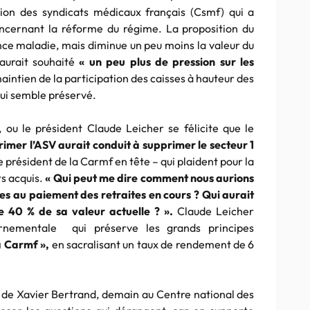
ion des syndicats médicaux français (Csmf) qui a
oncernant la réforme du régime. La proposition du
rance maladie, mais diminue un peu moins la valeur du
 aurait souhaité
« un peu plus de pression sur les
 maintien de la participation des caisses à hauteur des
lui semble préservé.
u le président Claude Leicher se félicite que le
rimer l’ASV aurait conduit à supprimer le secteur 1
e président de la Carmf en tête – qui plaident pour la
ts acquis.
« Qui peut me dire comment nous aurions
res au paiement des retraites en cours ? Qui aurait
e 40 % de sa valeur actuelle ? ».
Claude Leicher
ernementale qui préserve les grands principes
la Carmf »,
en sacralisant un taux de rendement de 6
e de Xavier Bertrand, demain au Centre national des