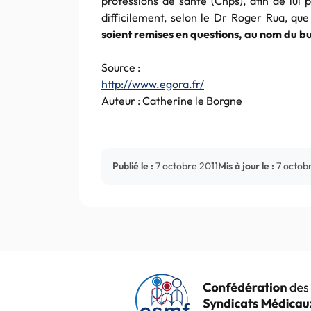
professions de santé (Cnps), afin de lui 
difficilement, selon le Dr Roger Rua, qu
soient remises en questions, au nom du b
Source :
http://www.egora.fr/
Auteur : Catherine le Borgne
Publié le :
7 octobre 2011
Mis à jour le :
7 octob