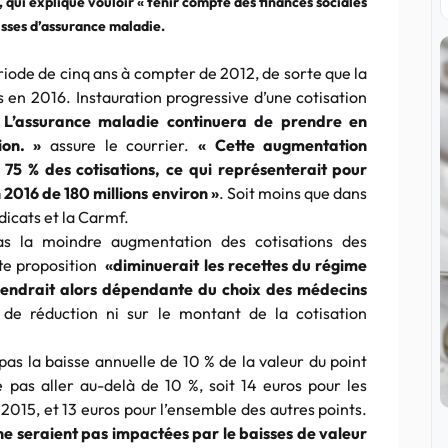
, qui explique vouloir « tenir compte des finances sociales
isses d’assurance maladie.
ériode de cinq ans à compter de 2012, de sorte que la
s en 2016. Instauration progressive d’une cotisation
 L’assurance maladie continuera de prendre en
ion. »
assure le courrier.
« Cette augmentation
 75 % des cotisations, ce qui représenterait pour
 2016 de 180 millions environ »
. Soit moins que dans
dicats et la Carmf.
pas la moindre augmentation des cotisations des
tte proposition
«diminuerait les recettes du régime
viendrait alors dépendante du choix des médecins
 de réduction ni sur le montant de la cotisation
 pas la baisse annuelle de 10 % de la valeur du point
e pas aller au-delà de 10 %, soit 14 euros pour les
 2015, et 13 euros pour l’ensemble des autres points.
e seraient pas impactées par le baisses de valeur