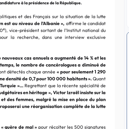
candidature à la présidence de la République.
litiques et des Français sur la situation de la lutte
n est au niveau de l’Albanie »,
affirme le candidat
e
20
), vice-président sortant de l’Institut national du
 pour la recherche, dans une interview exclusive
 nouveaux cas annuels a augmenté de 14 % et les
 temps, le nombre de cancérologues a diminué de
ont détectés chaque année
« pour seulement 1 290
 une densité de 0,7 pour 100 000 habitants ».
Quant
a Turquie »…
Regrettant que la récente spécialité de
udgétaires en héritage », Victor Izraël insiste sur la
 et des femmes, malgré la mise en place du plan
proposerai une réorganisation complète de la lutte
« guère de mal »
pour récolter les 500 signatures