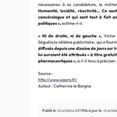
nécessaires à sa candidature, le milita
Humanité, lucidité, réactivité… Ce so
cancérologue et qui sont tout à fait 
politiques »,
estime-t-il.
« Ni de droite, ni de gauche »,
Victor
Séguéla,le célèbre publicitaire, qui a four
diffusés depuis une dizaine de jours sur I
lui auraient été attribués « à titre gratui
pharmaceutiques »,
a-t-il tenu à préciser.
Source :
http://www.egora.fr/
Auteur : Catherine le Borgne
Publié le :
6 octobre 2011
Mis à jour le :
6 octob