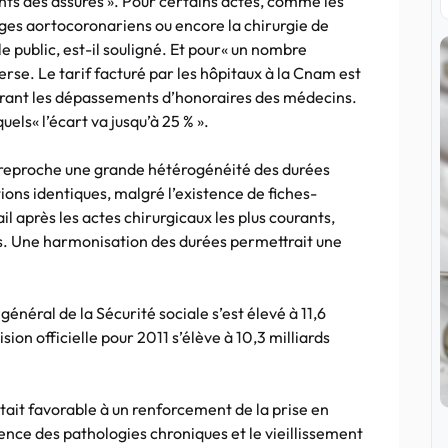
ts des assurés ». Pour certains actes, comme les
ges aortocoronariens ou encore la chirurgie de
 le public, est-il souligné. Et pour« un nombre
verse. Le tarif facturé par les hôpitaux à la Cnam est
égrant les dépassements d’honoraires des médecins.
els« l’écart va jusqu’à 25 % ».
ie reproche une grande hétérogénéité des durées
ions identiques, malgré l’existence de fiches-
il après les actes chirurgicaux les plus courants,
s. Une harmonisation des durées permettrait une
énéral de la Sécurité sociale s’est élevé à 11,6
sion officielle pour 2011 s’élève à 10,3 milliards
était favorable à un renforcement de la prise en
nce des pathologies chroniques et le vieillissement