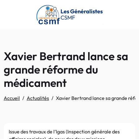
Passer au contenu principal
Les Généralistes
CSMF
Xavier Bertrand lance sa
grande réforme du
médicament
Accueil
Actualités
Xavier Bertrand lance sa grande ré
Issue des travaux de l’Igas (Inspection générale des
affaires sociales), de ceux des deux missions