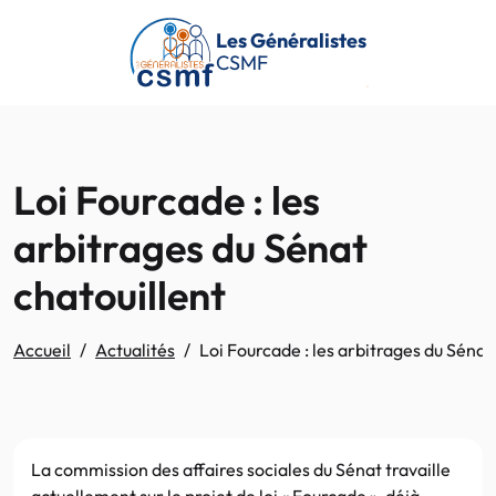
Passer au contenu principal
Les Généralistes
CSMF
Loi Fourcade : les
arbitrages du Sénat
chatouillent
Accueil
Actualités
Loi Fourcade : les arbitrages du Sénat
La commission des affaires sociales du Sénat travaille
actuellement sur le projet de loi « Fourcade », déjà