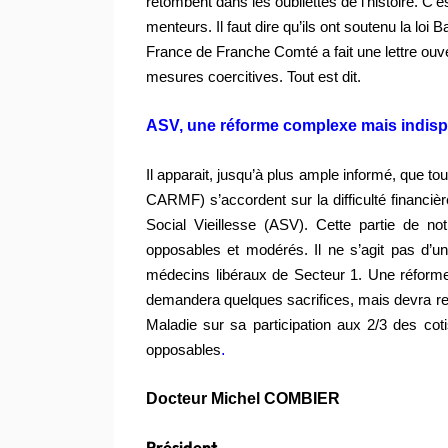
retombent dans les oubliettes de l’histoire. C’e
menteurs. Il faut dire qu’ils ont soutenu la loi 
France de Franche Comté a fait une lettre ouv
mesures coercitives. Tout est dit.
ASV,
une réforme complexe mais indisp
Il apparait, jusqu’à plus ample informé, que t
CARMF) s’accordent sur la difficulté financièr
Social Vieillesse (ASV). Cette partie de notr
opposables et modérés. Il ne s’agit pas d’u
médecins libéraux de Secteur 1. Une réforme d
demandera quelques sacrifices, mais devra r
Maladie sur sa participation aux 2/3 des coti
.
opposables
Docteur Michel COMBIER
Président.