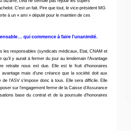
st bizarre, cela ne semble pas réjouir les supers
Bachelot. C’est un fait. Pire que tout, le vice-président MG
erte à un « ami » député pour le maintien de ces
ensable… qui commence à faire l’unanimité.
ous les responsables
(syndicats médicaux, Etat, CNAM et
e qu’il y aurait à fermer du jour au lendemain l’Avantage
e retraite nous est due. Elle est le fruit d’honoraires
n avantage mais d’une créance que la société doit aux
e l’ASV s’impose donc à tous. Elle sera difficile. Elle
eposer sur l’engagement ferme de la Caisse d’Assurance
sations base du contrat et de la poursuite d’honoraires