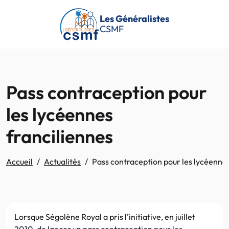
Passer au contenu principal
Les Généralistes
CSMF
Pass contraception pour
les lycéennes
franciliennes
Accueil
Actualités
Pass contraception pour les lycéennes
Lorsque Ségolène Royal a pris l’initiative, en juillet
2010, de lancer un pass contraception pour les