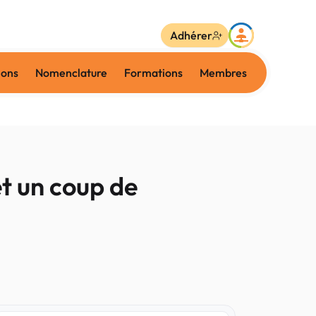
Adhérer
ions
Nomenclature
Formations
Membres
t un coup de