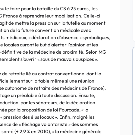
su le faire pour la bataille du CS à 23 euros, les
 France à reprendre leur mobilisation. Celle-ci
s’agit de mettre la pression sur la tutelle au moment
ation de la future convention médicale avec
ts médicaux, « déclaration d’absence » symboliques,
locales auront le but d’alerter l’opinion et les
 » définitive de la médecine de proximité. Selon MG
semblent s’ouvrir « sous de mauvais auspices ».
de retraite lié au contrat conventionnel dont la
fficiellement sur la table même si une réunion
isse autonome de retraite des médecins de France).
ntage un préalable à toute discussion. Ensuite,
roduction, par les sénateurs, de la déclaration
ée par la proposition de loi Fourcade, « la
 « pression des élus locaux ». Enfin, malgré les
absence de « fléchage volontariste » des sommes
anté (+ 2,9 % en 2010), « la médecine générale