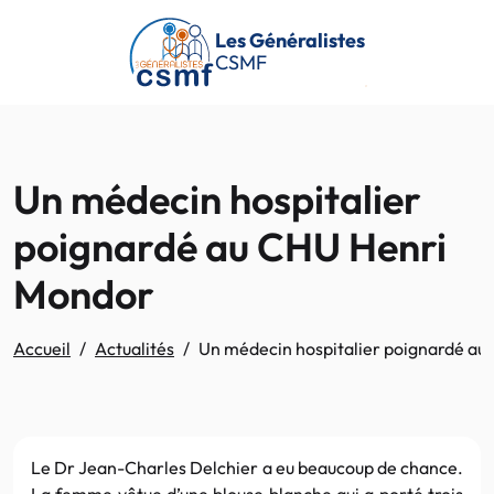
Passer au contenu principal
Les Généralistes
CSMF
Un médecin hospitalier
poignardé au CHU Henri
Mondor
Accueil
Actualités
Un médecin hospitalier poignardé a
Le Dr Jean-Charles Delchier a eu beaucoup de chance.
La femme vêtue d’une blouse blanche qui a porté trois