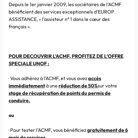
Depuis le
1er
janvier 2009, les sociétaires de
l’ACMF
bénéficient des services exceptionnels
d’EUROP
ASSISTANCE, «
l’assisteur
n° 1 dans le
cœur
des
français ».
POUR
DECOUVRIR
L’ACMF
, PROFITEZ DE L’OFFRE
SPECIALE
UNOF
:
· Vous adhérez à
l’ACMF
, et vous avez
accès
immédiatement
à une
réduction de
50%
sur votre
stage de récupération de points du permis de
conduire.
ou
· Pour tester
l’ACMF
, vous bénéficiez
gratuitement de 6
mois de services