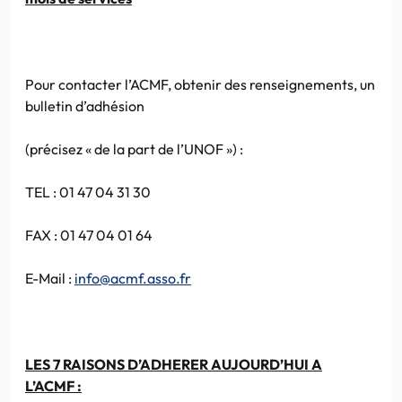
Pour contacter
l’ACMF
, obtenir des renseignements, un
bulletin d’adhésion
(précisez « de la part de
l’UNOF
») :
TEL : 01 47 04 31 30
FAX
: 01 47 04 01 64
E-Mail :
info@acmf.asso.fr
LES 7 RAISONS
D’ADHERER
AUJOURD’HUI A
L’ACMF
: