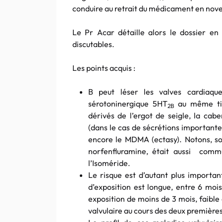
conduire au retrait du médicament en no
Le Pr Acar détaille alors le dossier en 
discutables.
Les points acquis :
B peut léser les valves cardiaqu
sérotoninergique 5HT
au même tit
2B
dérivés de l’ergot de seigle, la cab
(dans le cas de sécrétions important
encore le MDMA (ectasy). Notons, sou
norfenfluramine, était aussi comm
l’Isoméride.
Le risque est d’autant plus importan
d’exposition est longue, entre 6 moi
exposition de moins de 3 mois, faible
valvulaire au cours des deux première