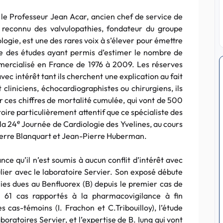
le Professeur Jean Acar, ancien chef de service de
te reconnu des valvulopathies, fondateur du groupe
ologie, est une des rares voix à s’élever pour émettre
ie des études ayant permis d’estimer le nombre de
ercialisé en France de 1976 à 2009. Les réserves
vec intérêt tant ils cherchent une explication au fait
 cliniciens, échocardiographistes ou chirurgiens, ils
der ces chiffres de mortalité cumulée, qui vont de 500
oire particulièrement attentif que ce spécialiste des
e
la 24
Journée de Cardiologie des Yvelines, au cours
ierre Blanquart et Jean-Pierre Huberman.
ance qu’il n’est soumis à aucun conflit d’intérêt avec
lier avec le laboratoire Servier. Son exposé débute
hies dues au Benfluorex (B) depuis le premier cas de
x 61 cas rapportés à la pharmacovigilance à fin
cas-témoins (I. Frachon et C.Tribouilloy), l’étude
boratoires Servier, et l’expertise de B. Iung qui vont