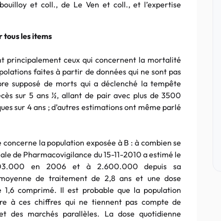
ouilloy et coll., de Le Ven et coll., et l’expertise
 tous les items
ont principalement ceux qui concernent la mortalité
apolations faites à partir de données qui ne sont pas
mbre supposé de morts qui a déclenché la tempête
écès sur 5 ans ½, allant de pair avec plus de 3500
ques sur 4 ans ; d’autres estimations ont même parlé
e concerne la population exposée à B : à combien se
nale de Pharmacovigilance du 15-11-2010 a estimé le
 303.000 en 2006 et à 2.600.000 depuis sa
 moyenne de traitement de 2,8 ans et une dose
 1,6 comprimé. Il est probable que la population
re à ces chiffres qui ne tiennent pas compte de
t des marchés parallèles. La dose quotidienne