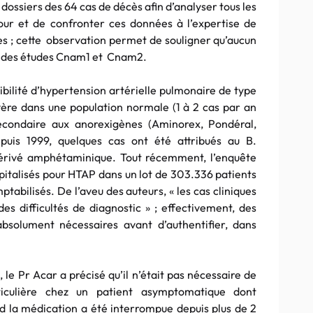
 dossiers des 64 cas de décès afin d’analyser tous les
our et de confronter ces données à l’expertise de
ies ; cette observation permet de souligner qu’aucun
es des études Cnam1 et Cnam2.
sibilité d’hypertension artérielle pulmonaire de type
évère dans une population normale (1 à 2 cas par an
econdaire aux anorexigènes (Aminorex, Pondéral,
uis 1999, quelques cas ont été attribués au B.
dérivé amphétaminique. Tout récemment, l’enquête
spitalisés pour HTAP dans un lot de 303.336 patients
tabilisés. De l’aveu des auteurs, « les cas cliniques
 difficultés de diagnostic » ; effectivement, des
solument nécessaires avant d’authentifier, dans
 le Pr Acar a précisé qu’il n’était pas nécessaire de
articulière chez un patient asymptomatique dont
d la médication a été interrompue depuis plus de 2