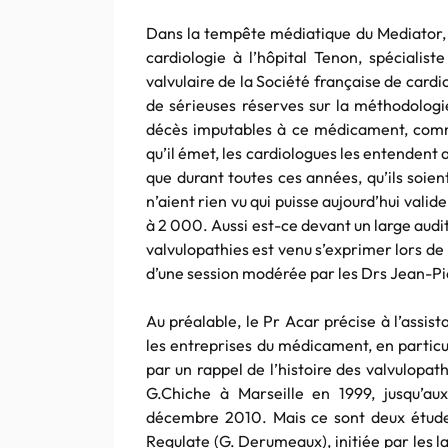
Dans la tempête médiatique du Mediator, 
cardiologie à l’hôpital Tenon, spécialis
valvulaire de la Société française de cardi
de sérieuses réserves sur la méthodolog
décès imputables à ce médicament, comm
qu’il émet, les cardiologues les entendent a
que durant toutes ces années, qu’ils soient
n’aient rien vu qui puisse aujourd’hui vali
à 2 000. Aussi est-ce devant un large audit
valvulopathies est venu s’exprimer lors de 
d’une session modérée par les Drs Jean-P
Au préalable, le Pr Acar précise à l’assist
les entreprises du médicament, en particu
par un rappel de l’histoire des valvulopat
G.Chiche à Marseille en 1999, jusqu’au
décembre 2010. Mais ce sont deux études 
Regulate (G. Derumeaux), initiée par les la