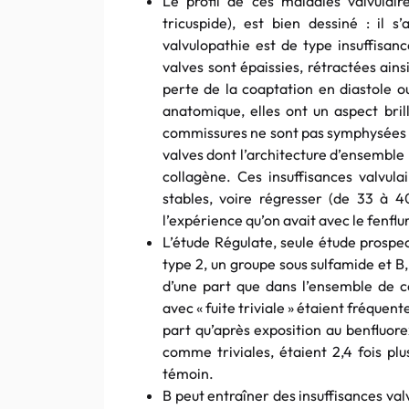
Le profil de ces maladies valvulair
tricuspide), est bien dessiné : il
valvulopathie est de type insuffisanc
valves sont épaissies, rétractées ains
perte de la coaptation en diastole o
anatomique, elles ont un aspect brill
commissures ne sont pas symphysées ; i
valves dont l’architecture d’ensemble 
collagène. Ces insuffisances valvula
stables, voire régresser (de 33 à 4
l’expérience qu’on avait avec le fenflu
L’étude Régulate, seule étude prospec
type 2, un groupe sous sulfamide et B
d’une part que dans l’ensemble de ce
avec « fuite triviale » étaient fréquen
part qu’après exposition au benfluore
comme triviales, étaient 2,4 fois p
témoin.
B peut entraîner des insuffisances val