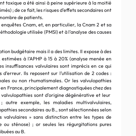
 toxique a été ainsi à peine supérieure à la moitié
és) ; de ce fait, les risques d’effets secondaires ont
 nombre de patients.
s enquêtes Cnam, et, en particulier, la Cnam 2 et sa
thodologie utilisée (PMSI) et à l’analyse des causes
ation budgétaire mais il a des limites. Il expose à des
e, estimées à l’APHP à 15 à 20% (analyse menée en
s insuffisances valvulaires sont imprécis en ce qui
 d’erreur. Ils reposent sur l’utilisation de 2 codes :
smales ou non rhumatismales. Or les valvulopathies
 en France, principalement diagnostiquées chez des
 valvulopathies sont d’origine dégénérative et leur
 autre exemple, les maladies multivalvulaires,
opathies secondaires au B., sont sélectionnées selon
s valvulaires » sans distinction entre les types de
e ou sténose) ; or seules les régurgitations pures
ibuées au B.