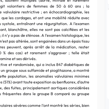
es, souvent multiples (aorte, mitrale et rarement
 s’agit volontiers de femmes de 50 à 60 ans ; la
e valvulaire restrictive ; en échocardiographie, les
i que les cordages, et ont une mobilité réduite avec
u systole, entraînant une régurgitation. A l’examen
ant, blanchâtre, elles ne sont pas calcifiées et les
l n’y a pas de sténose. A l’examen histologique, les
n’est pas altérée, sont engainées dans un épais tissu
ires peuvent, après arrêt de la médication, rester
0 % des cas) et rarement s’aggraver ; telle était
ramine et ses dérivés.
tive et randomisée, qui a inclus 847 diabétiques de
, un groupe sous sulfamide et pioglitazone, a montré
tte population, les anomalies valvulaires minimes
tes (51%) avant toute exposition au benfluorex, d’autre
x, des fuites, principalement aortiques considérées
lus fréquentes dans le groupe B comparé au groupe
vulaires sévères comme l’ont montré les séries, bien