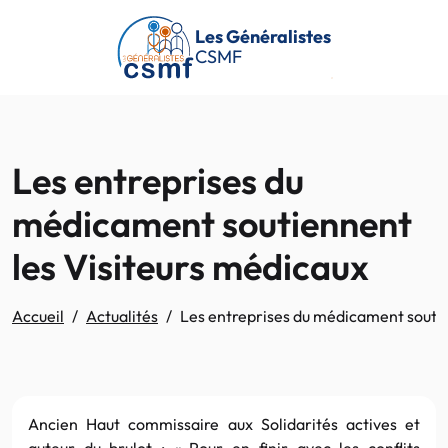
Passer au contenu principal
Les Généralistes
CSMF
Les entreprises du
médicament soutiennent
les Visiteurs médicaux
Accueil
Actualités
Les entreprises du médicament soutie
Ancien Haut commissaire aux Solidarités actives et
auteur du brulot : « Pour en finir avec les conflits