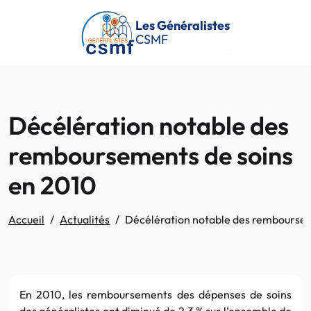
Passer au contenu principal
Les Généralistes
CSMF
Décélération notable des
remboursements de soins
en 2010
Accueil
Actualités
Décélération notable des remboursem
En 2010, les remboursements des dépenses de soins
des généralistes ont diminué de 2,3 % sur l’ensemble de