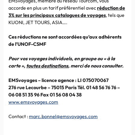
EMSvoyages
, membre du réseau
Tourcom
, vous
accorde en plus un tarif préférentiel avec
réduction de
3% sur les principaux catalogues de voyages
, tels que
KUONI
, JET TOURS,
ASIA…
.
Ces réductions ne sont accordées qu’aux adhérents
de
l’UNOF-CSMF
Pour vos voyages individuels, en groupe ou « à la
carte »,
toutes destinations
, merci de nous consulter.
EMSvoyages
– licence agence :
LI
075070067
276 rue
Lecourbe
– 75015 Paris Tél. 01 48 56 76 76 –
06 08 51 35 96
Fax
01 56 08 04 38
www.emsvoyages.com
Contact :
marc.bonnel@emsvoyages.com