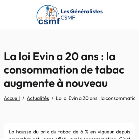
Passer au contenu principal
Les Généralistes
CSMF
La loi Evin a 20 ans : la
consommation de tabac
augmente à nouveau
Accueil
Actualités
La loi Evin a 20 ans : la consommati
La hausse du prix du tabac de 6 % en vigueur depuis
novembre est « sans effet » sur la consommation. C’est