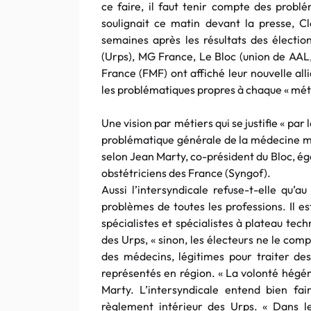
ce faire, il faut tenir compte des probl
soulignait ce matin devant la presse, 
semaines après les résultats des électio
(Urps), MG France, Le Bloc (union de AAL
France (FMF) ont affiché leur nouvelle al
les problématiques propres à chaque « méti
Une vision par métiers qui se justifie « par 
problématique générale de la médecine mai
selon Jean Marty, co-président du Bloc, é
obstétriciens des France (Syngof).
Aussi l’intersyndicale refuse-t-elle qu’a
problèmes de toutes les professions. Il es
spécialistes et spécialistes à plateau tec
des Urps, « sinon, les électeurs ne le com
des médecins, légitimes pour traiter de
représentés en région. « La volonté hégém
Marty. L’intersyndicale entend bien fa
règlement intérieur des Urps. « Dans l