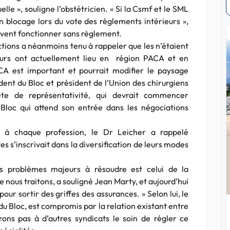
le », souligne l’obstétricien. « Si la Csmf et le SML
un blocage lors du vote des règlements intérieurs »,
uvent fonctionner sans règlement.
lections a néanmoins tenu à rappeler que les n’étaient
urs ont actuellement lieu en région PACA et en
CA est important et pourrait modifier le paysage
ident du Bloc et président de l’Union des chirurgiens
uête de représentativité, qui devrait commencer
Bloc qui attend son entrée dans les négociations
s à chaque profession, le Dr Leicher a rappelé
es s’inscrivait dans la diversification de leurs modes
es problèmes majeurs à résoudre est celui de la
e nous traitons, a souligné Jean Marty, et aujourd’hui
ur sortir des griffes des assurances. » Selon lui, le
 du Bloc, est compromis par la relation existant entre
rons pas à d’autres syndicats le soin de régler ce