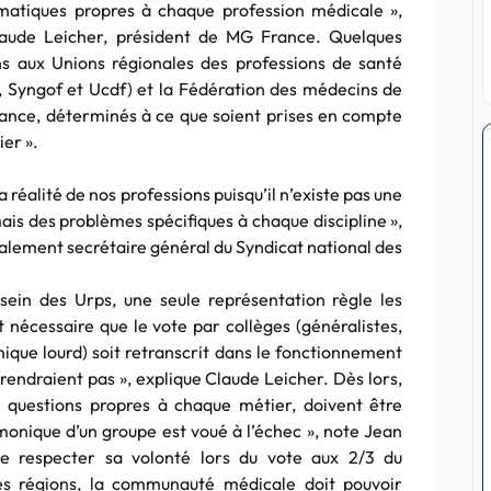
ématiques propres à chaque profession médicale »,
Claude Leicher, président de MG France. Quelques
ns aux Unions régionales des professions de santé
, Syngof et Ucdf) et la Fédération des médecins de
liance, déterminés à ce que soient prises en compte
er ».
la réalité de nos professions puisqu’il n’existe pas une
s des problèmes spécifiques à chaque discipline »,
galement secrétaire général du Syndicat national des
u sein des Urps, une seule représentation règle les
t nécessaire que le vote par collèges (généralistes,
hnique lourd) soit retranscrit dans le fonctionnement
prendraient pas », explique Claude Leicher. Dès lors,
s questions propres à chaque métier, doivent être
onique d’un groupe est voué à l’échec », note Jean
ire respecter sa volonté lors du vote aux 2/3 du
es régions, la communauté médicale doit pouvoir