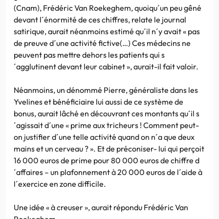
(Cnam), Frédéric Van Roekeghem, quoiqu´un peu gêné
devant l´énormité de ces chiffres, relate le journal
satirique, aurait néanmoins estimé qu´il n´y avait « pas
de preuve d´une activité fictive(…) Ces médecins ne
peuvent pas mettre dehors les patients qui s
´agglutinent devant leur cabinet », aurait-il fait valoir.
Néanmoins, un dénommé Pierre, généraliste dans les
Yvelines et bénéficiaire lui aussi de ce système de
bonus, aurait lâché en découvrant ces montants qu´il s
´agissait d´une « prime aux tricheurs ! Comment peut-
on justifier d´une telle activité quand on n´a que deux
mains et un cerveau ? ». Et de préconiser- lui qui perçoit
16 000 euros de prime pour 80 000 euros de chiffre d
´affaires – un plafonnement à 20 000 euros de l´aide à
l´exercice en zone difficile.
Une idée « à creuser », aurait répondu Frédéric Van
Roekeghem.