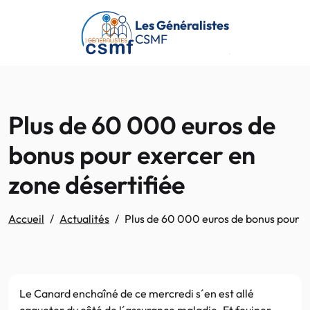
Passer au contenu principal
Les Généralistes
CSMF
Plus de 60 000 euros de
bonus pour exercer en
zone désertifiée
Accueil
Actualités
Plus de 60 000 euros de bonus pour e
Le Canard enchaîné de ce mercredi s´en est allé
caqueter du côté de l´assurance maladie. Et fouiner