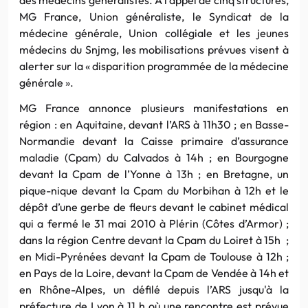
MG France, Union généraliste, le Syndicat de la
médecine générale, Union collégiale et les jeunes
médecins du Snjmg, les mobilisations prévues visent à
alerter sur la « disparition programmée de la médecine
générale ».
MG France annonce plusieurs manifestations en
région : en Aquitaine, devant l’ARS à 11h30 ; en Basse-
Normandie devant la Caisse primaire d’assurance
maladie (Cpam) du Calvados à 14h ; en Bourgogne
devant la Cpam de l’Yonne à 13h ; en Bretagne, un
pique-nique devant la Cpam du Morbihan
à 12h et le
dépôt d’une gerbe de fleurs devant le cabinet médical
qui a fermé le 31 mai 2010 à Plérin (Côtes d’Armor) ;
dans la région Centre devant la Cpam du Loiret à 15h ;
en Midi-Pyrénées devant la Cpam de Toulouse à 12h ;
en Pays de la Loire, devant la Cpam de Vendée à 14h et
en Rhône-Alpes, un défilé depuis l’ARS jusqu'à la
préfecture de Lyon à 11 h où une rencontre est prévue