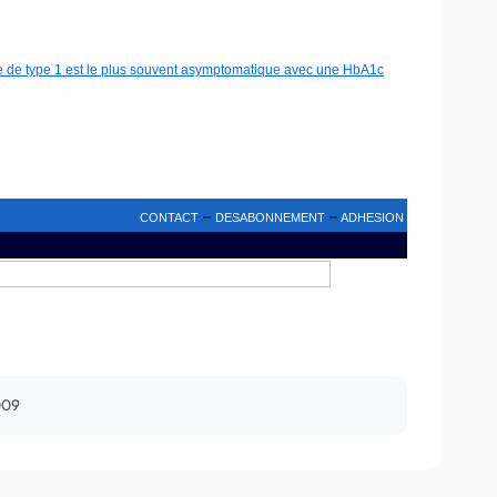
te de type 1 est le plus souvent asymptomatique avec une HbA1c
–
–
CONTACT
DESABONNEMENT
ADHESION
009