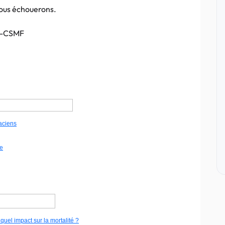
nous échouerons.
OF-CSMF
aciens
te
uel impact sur la mortalité ?