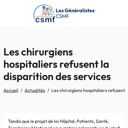
Passer au contenu principal
Les Généralistes
CSMF
Les chirurgiens
hospitaliers refusent la
disparition des services
Accueil
Actualités
Les chirurgiens hospitaliers refusent l
Tandis que le projet de loi Hôpital, Patients, Santé,
Territoires (Hpst) met en avant les prérogatives du chef