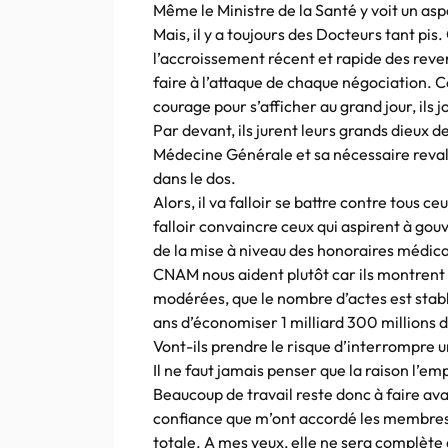
Même le Ministre de la Santé y voit un as
Mais, il y a toujours des Docteurs tant pis
l’accroissement récent et rapide des reve
faire à l’attaque de chaque négociation.
courage pour s’afficher au grand jour, ils 
Par devant, ils jurent leurs grands dieux d
Médecine Générale et sa nécessaire reval
dans le dos.
Alors, il va falloir se battre contre tous ce
falloir convaincre ceux qui aspirent à gou
de la mise à niveau des honoraires médicau
CNAM nous aident plutôt car ils montrent 
modérées, que le nombre d’actes est stabl
ans d’économiser 1 milliard 300 millions d
Vont-ils prendre le risque d’interrompre 
Il ne faut jamais penser que la raison l’e
Beaucoup de travail reste donc à faire ava
confiance que m’ont accordé les membres
totale. A mes yeux, elle ne sera complète 