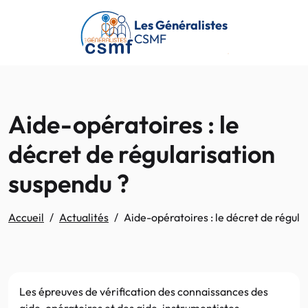
Passer au contenu principal
Les Généralistes
CSMF
Aide-opératoires : le
décret de régularisation
suspendu ?
Accueil
Actualités
Aide-opératoires : le décret de régula
Les épreuves de vérification des connaissances des
aide-opératoires et des aide-instrumentistes