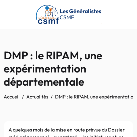
Passer au contenu principal
Les Généralistes
CSMF
DMP : le RIPAM, une
expérimentation
départementale
Accueil
Actualités
DMP : le RIPAM, une expérimentatio
A quelques mois de la mise en route prévue du Dossier
médical personnel – ou partagé -, les initiatives et les