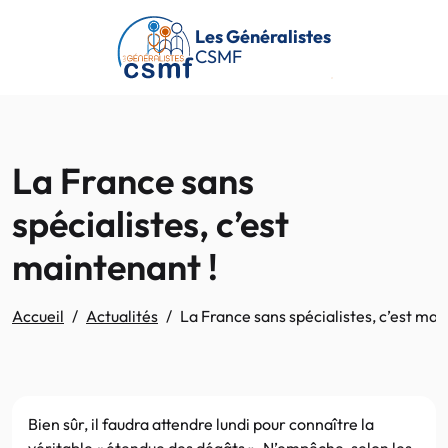
Passer au contenu principal
Les Généralistes
CSMF
La France sans
spécialistes, c’est
maintenant !
Accueil
Actualités
La France sans spécialistes, c’est mai
Bien sûr, il faudra attendre lundi pour connaître la
véritable « étendue des dégâts ». N’empêche, selon les