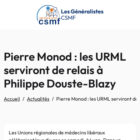
Passer au contenu principal
Les Généralistes
CSMF
Pierre Monod : les URML
serviront de relais à
Philippe Douste-Blazy
Accueil
Actualités
Pierre Monod : les URML serviront de 
Les Unions régionales de médecins libéraux
célébraient leur dix ans ce samedi, à Lyon. Dans un