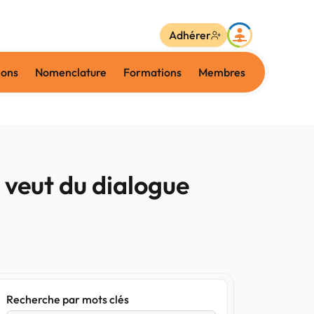
Adhérer
ions
Nomenclature
Formations
Membres
 veut du dialogue
Recherche par mots clés